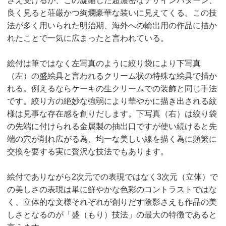
さえ受けるが、この凝縮した超濃密なデザインパターン、
良く見ると荘厳かつ絢爛豪華な装いに見えてくる。この技
法が多く用いられた明治期、海外への輸出用の作品に描か
れたことで一気に広まったと言われている。
絵付は筆ではなく左写真のように絞り袋により下写真
（左）の盛絵具と言われるクリーム状の特殊な絵具で描か
れる。例えるならケーキの生クリームでの装飾と同じ手法
です。絞り方の絶妙な強弱により華やかに描き出される紋
様は見事な存在感を創りだします。下写真（右）は絞り袋
の先端に付けられる金属製の抽出口ですが使い続けると先
端の穴が削れ広がる為、均一な美しい線を描く為に頻繁に
交換を要する実に贅沢な技法でもあります。
絵付でありながら2次元での表現ではなく3次元（立体）で
の美しさの表現は単に鮮やかな色彩のコントラストではな
く、立体的な文様それぞれが創りだす陰影さえも作品の美
しさとなるのが「盛（もり）技法」の最大の特徴であると