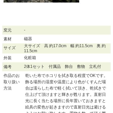
-
窯元
磁器
素材
大サイズ 高 約17.0cm 幅 約11.5cm 奥 約
サイズ
11.5cm
化粧箱
外装
2体1セット 付属品 飾台 敷物 立札付
備考
作品のお
乾いた布でホコリを拭き取る程度でOKです。
取り扱い
飾る場所の湿度や温度により色がくすんだ場
方法
合は濡らした布で軽く拭いて頂き、乾拭きで
仕上げて頂けますと輝きが甦ります。直射日
光に長く当たる場所に長年置いておきますと
絵具の変色が起きますので直射日光は避ける