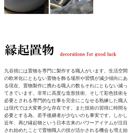
九谷焼には置物を専門に製作する職人がいます。生活空間
の欧米化にともない置物を飾る場所や習慣が減少傾向にあ
る現在、置物製作に携わる職人の数もそれにともない減っ
てきています。非常に高度な造形技術、そして彩色技術を
必要とされる専門的な仕事を完全にこなせる熟練した職人
は現代では大変希少な存在です。また技術の習得に時間を
必要とする為、若手後継者が少ないのも事実です。しかし
近年、再び縁起物という日本古来のパワーアイテムが注目
され始めたことで置物職人の技が活かされる機会も増え始