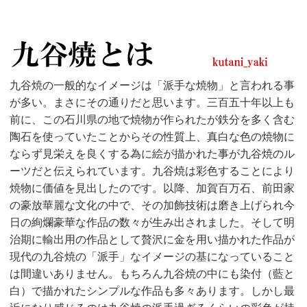
九谷焼の一般的なイメージは「派手な焼物」と言われる事
が多い。まさにその通りだと思います。三百五十年以上も
前に、この石川県の地で焼物が作られたが鉄分を多く含む
陶石を使っていたことからその性質上、真白な色の焼物に
ならず見栄えを良くする為に絵が描かれた事が九谷焼のル
ーツだと伝えられています。九谷焼は彩色することにより
焼物に価値を見出したのです。以降、加賀百万石、前田家
の豪放華麗な文化の中で、その加飾技術は磨き上げられ今
日の絢爛豪華な作品の数々が生み出されました。そして明
治期に輸出用の作品として贅沢に金を用い描かれた作品が
現代の九谷焼の「派手」なイメージの基になっていること
は間違いありません。もちろん九谷焼の中にも染付（藍と
白）で描かれたシンプルな作品も多々あります。しかし最