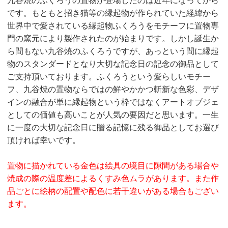
九谷焼のふくろうの置物が登場したのは近年になってから
です。もともと招き猫等の縁起物が作られていた経緯から
世界中で愛されている縁起物ふくろうをモチーフに置物専
門の窯元により製作されたのが始まりです。しかし誕生か
ら間もない九谷焼のふくろうですが、あっという間に縁起
物のスタンダードとなり大切な記念日の記念の御品として
ご支持頂いております。ふくろうという愛らしいモチー
フ、九谷焼の置物ならではの鮮やかかつ斬新な色彩、デザ
インの融合が単に縁起物という枠ではなくアートオブジェ
としての価値も高いことが人気の要因だと思います。一生
に一度の大切な記念日に贈る記憶に残る御品としてお選び
頂ければ幸いです。
置物に描かれている金色は絵具の境目に隙間がある場合や
焼成の際の温度差によるくすみ色ムラがあります。また作
品ごとに絵柄の配置や配色に若干違いがある場合もござい
ます。