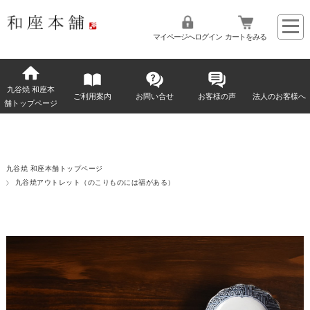
マイページへログイン
カートをみる
九谷焼 和座本
ご利用案内
お問い合せ
お客様の声
法人のお客様へ
舗トップページ
九谷焼 和座本舗トップページ
九谷焼アウトレット（のこりものには福がある）