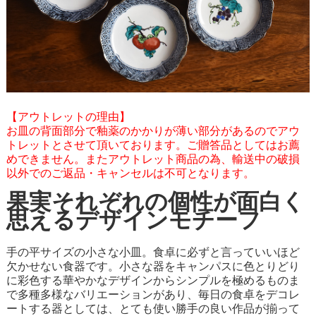
【アウトレットの理由】
お皿の背面部分で釉薬のかかりが薄い部分があるのでアウ
トレットとさせて頂いております。ご贈答品としてはお薦
めできません。またアウトレット商品の為、輸送中の破損
以外でのご返品・キャンセルは不可となります。
果実それぞれの個性が面白く
思えるデザインモチーフ
手の平サイズの小さな小皿。食卓に必ずと言っていいほど
欠かせない食器です。小さな器をキャンパスに色とりどり
に彩色する華やかなデザインからシンプルを極めるものま
で多種多様なバリエーションがあり、毎日の食卓をデコレ
ートする器としては、とても使い勝手の良い作品が揃って