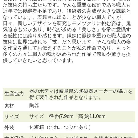
た技術の持ち主たちです。そんな重要な役割である職人も
近年では後継者不足であり、後継者の育成が大きな課題と
なっています。表舞台に出ることが少ない職人ですが、
日々、新しいデザインを研究しモノヅクリに挑む姿は、鬼
気迫るものがあり、時代が求める「美しさ」を常に意識す
る感性には誇りを感じます。鍛錬に鍛錬を重ねた職人達の
技術は世界に誇れる「技」だと思います。そんな職人の姿
を作品を通してお伝えすることが私の使命であり、もっと
多くの方々に職人の魂が込められた作品で感動や驚きを提
供していきたいと思っています。
器のボディは岐阜県の陶磁器メーカーの協力を
生産協力
得て製作された作品となります。
陶器
素材
サイズ 径 約7.9cm 高 約11.0cm
サイズ
化粧箱（汚れ、つぶれあり）
外装