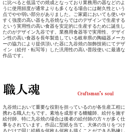
に比べると低温での焼成となっており業務用の器などのよ
うに使用頻度が通常よりも多くなる場合には耐久性という
点でやや弱い部分がありました。ご家庭においても使いや
すく強度の高い器を九谷焼ならではのデザインで生産する
という実用性の高い食器を安定的に生産するために誕生し
たのがデザイン九谷です。業務用食器等で実用性、デザイ
ン性の高い食器を長年製造している岐阜県の陶磁器メーカ
ーの協力により提供頂いた器に九谷焼の加飾技術にてデザ
イン（絵付・転写等）した汎用性の高い普段使いに最適な
作品です。
九谷焼において重要な役割を担っているのが各生産工程に
携わる職人たちです。素地を成形する轆轤師、絵付を施す
絵付師、特に九谷焼の場合は後者の絵付師の方々が多く仕
事をされています。作品に型紙を当て、大体の当りをつけ
るだけで同じ絵柄を何枚も何枚も描くことができる熟練し