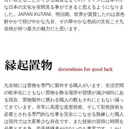
な日本の文化を垣間見る事ができると思えるようになりま
した。JAPAN KUTANI、明治期、世界が賞賛したのは原色
鮮やかで煌びやかな九谷、その華やかな色絵の文化こそ九
谷焼が持つ最大の魅力だと思います。
九谷焼には置物を専門に製作する職人がいます。生活空間
の欧米化にともない置物を飾る場所や習慣が減少傾向にあ
る現在、置物製作に携わる職人の数もそれにともない減っ
てきています。非常に高度な造形技術、そして彩色技術を
必要とされる専門的な仕事を完全にこなせる熟練した職人
は現代では大変希少な存在です。また技術の習得に時間を
必要とする為、若手後継者が少ないのも事実です。しかし