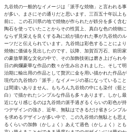
九谷焼の一般的なイメージは「派手な焼物」と言われる事
が多い。まさにその通りだと思います。三百五十年以上も
前に、この石川県の地で焼物が作られたが鉄分を多く含む
陶石を使っていたことからその性質上、真白な色の焼物に
ならず見栄えを良くする為に絵が描かれた事が九谷焼のル
ーツだと伝えられています。九谷焼は彩色することにより
焼物に価値を見出したのです。以降、加賀百万石、前田家
の豪放華麗な文化の中で、その加飾技術は磨き上げられ今
日の絢爛豪華な作品の数々が生み出されました。そして明
治期に輸出用の作品として贅沢に金を用い描かれた作品が
現代の九谷焼の「派手」なイメージの基になっていること
は間違いありません。もちろん九谷焼の中にも染付（藍と
白）で描かれたシンプルな作品も多々あります。しかし最
近になり感じるのは九谷焼の派手過ぎるくらいの彩色が持
つデザインの強さ、近年、無駄はできるだけ省きシンプル
を求めるデザインが多い中で、この九谷焼の無駄とも思え
るくらいの加飾（かしょく）あえて過色（かしょく）とも
言い替えることができる過度なまでのデザインには華やか