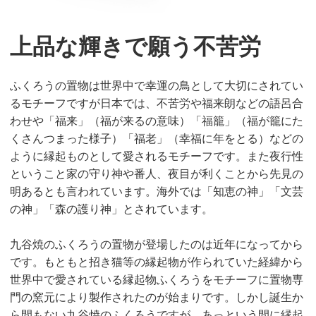
上品な輝きで願う不苦労
ふくろうの置物は世界中で幸運の鳥として大切にされてい
るモチーフですが日本では、不苦労や福来朗などの語呂合
わせや「福来」（福が来るの意味）「福籠」（福が籠にた
くさんつまった様子）「福老」（幸福に年をとる）などの
ように縁起ものとして愛されるモチーフです。また夜行性
ということ家の守り神や番人、夜目が利くことから先見の
明あるとも言われています。海外では「知恵の神」「文芸
の神」「森の護り神」とされています。
九谷焼のふくろうの置物が登場したのは近年になってから
です。もともと招き猫等の縁起物が作られていた経緯から
世界中で愛されている縁起物ふくろうをモチーフに置物専
門の窯元により製作されたのが始まりです。しかし誕生か
ら間もない九谷焼のふくろうですが、あっという間に縁起