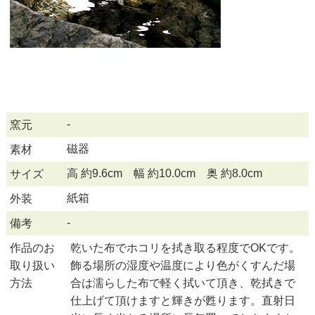
-
窯元
磁器
素材
高 約9.6cm 幅 約10.0cm 奥 約8.0cm
サイズ
紙箱
外装
-
備考
作品のお
乾いた布でホコリを拭き取る程度でOKです。
取り扱い
飾る場所の湿度や温度により色がくすんだ場
方法
合は濡らした布で軽く拭いて頂き、乾拭きで
仕上げて頂けますと輝きが甦ります。直射日