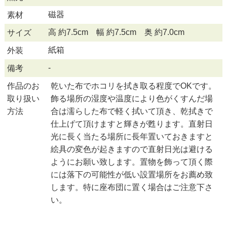
磁器
素材
高 約7.5cm 幅 約7.5cm 奥 約7.0cm
サイズ
紙箱
外装
-
備考
作品のお
乾いた布でホコリを拭き取る程度でOKです。
取り扱い
飾る場所の湿度や温度により色がくすんだ場
方法
合は濡らした布で軽く拭いて頂き、乾拭きで
仕上げて頂けますと輝きが甦ります。直射日
光に長く当たる場所に長年置いておきますと
絵具の変色が起きますので直射日光は避ける
ようにお願い致します。置物を飾って頂く際
には落下の可能性が低い設置場所をお薦め致
します。特に座布団に置く場合はご注意下さ
い。