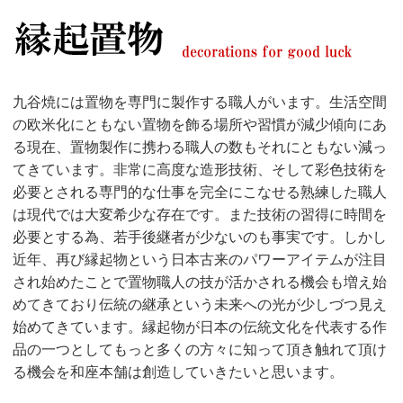
九谷焼には置物を専門に製作する職人がいます。生活空間
の欧米化にともない置物を飾る場所や習慣が減少傾向にあ
る現在、置物製作に携わる職人の数もそれにともない減っ
てきています。非常に高度な造形技術、そして彩色技術を
必要とされる専門的な仕事を完全にこなせる熟練した職人
は現代では大変希少な存在です。また技術の習得に時間を
必要とする為、若手後継者が少ないのも事実です。しかし
近年、再び縁起物という日本古来のパワーアイテムが注目
され始めたことで置物職人の技が活かされる機会も増え始
めてきており伝統の継承という未来への光が少しづつ見え
始めてきています。縁起物が日本の伝統文化を代表する作
品の一つとしてもっと多くの方々に知って頂き触れて頂け
る機会を和座本舗は創造していきたいと思います。