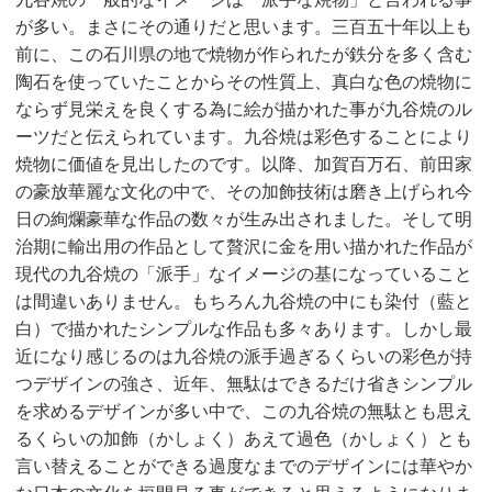
が多い。まさにその通りだと思います。三百五十年以上も
前に、この石川県の地で焼物が作られたが鉄分を多く含む
陶石を使っていたことからその性質上、真白な色の焼物に
ならず見栄えを良くする為に絵が描かれた事が九谷焼のル
ーツだと伝えられています。九谷焼は彩色することにより
焼物に価値を見出したのです。以降、加賀百万石、前田家
の豪放華麗な文化の中で、その加飾技術は磨き上げられ今
日の絢爛豪華な作品の数々が生み出されました。そして明
治期に輸出用の作品として贅沢に金を用い描かれた作品が
現代の九谷焼の「派手」なイメージの基になっていること
は間違いありません。もちろん九谷焼の中にも染付（藍と
白）で描かれたシンプルな作品も多々あります。しかし最
近になり感じるのは九谷焼の派手過ぎるくらいの彩色が持
つデザインの強さ、近年、無駄はできるだけ省きシンプル
を求めるデザインが多い中で、この九谷焼の無駄とも思え
るくらいの加飾（かしょく）あえて過色（かしょく）とも
言い替えることができる過度なまでのデザインには華やか