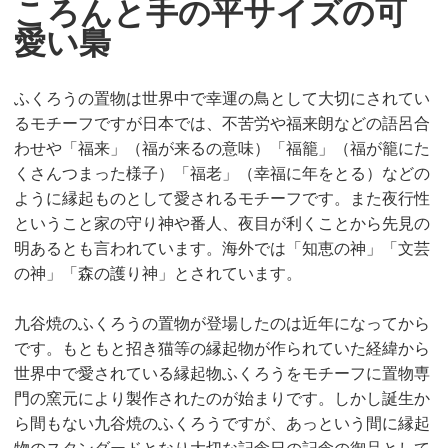
ころんと手の平サイズの可
愛い梟
ふくろうの置物は世界中で幸運の鳥として大切にされてい
るモチーフですが日本では、不苦労や福来朗などの語呂合
わせや「福来」（福が来るの意味）「福籠」（福が籠にた
くさんつまった様子）「福老」（幸福に年をとる）などの
ように縁起ものとして愛されるモチーフです。また夜行性
ということ家の守り神や番人、夜目が利くことから先見の
明あるとも言われています。海外では「知恵の神」「文芸
の神」「森の護り神」とされています。
九谷焼のふくろうの置物が登場したのは近年になってから
です。もともと招き猫等の縁起物が作られていた経緯から
世界中で愛されている縁起物ふくろうをモチーフに置物専
門の窯元により製作されたのが始まりです。しかし誕生か
ら間もない九谷焼のふくろうですが、あっという間に縁起