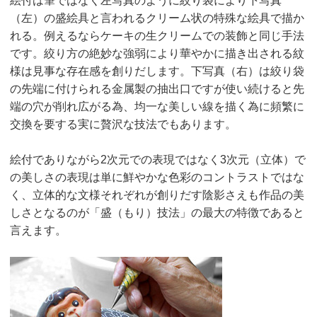
絵付は筆ではなく左写真のように絞り袋により下写真
（左）の盛絵具と言われるクリーム状の特殊な絵具で描か
れる。例えるならケーキの生クリームでの装飾と同じ手法
です。絞り方の絶妙な強弱により華やかに描き出される紋
様は見事な存在感を創りだします。下写真（右）は絞り袋
の先端に付けられる金属製の抽出口ですが使い続けると先
端の穴が削れ広がる為、均一な美しい線を描く為に頻繁に
交換を要する実に贅沢な技法でもあります。
絵付でありながら2次元での表現ではなく3次元（立体）で
の美しさの表現は単に鮮やかな色彩のコントラストではな
く、立体的な文様それぞれが創りだす陰影さえも作品の美
しさとなるのが「盛（もり）技法」の最大の特徴であると
言えます。